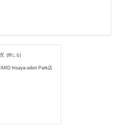
次
D hisaya-odori Park店
容