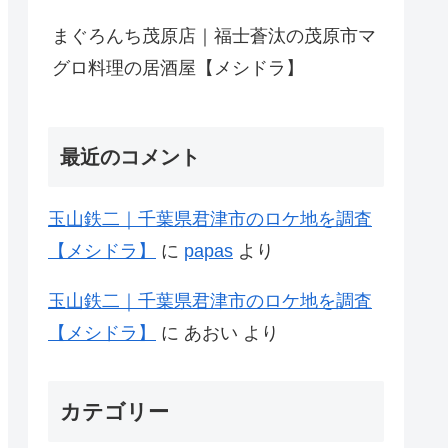
まぐろんち茂原店｜福士蒼汰の茂原市マ
グロ料理の居酒屋【メシドラ】
最近のコメント
玉山鉄二｜千葉県君津市のロケ地を調査
【メシドラ】
に
papas
より
玉山鉄二｜千葉県君津市のロケ地を調査
【メシドラ】
に
あおい
より
カテゴリー