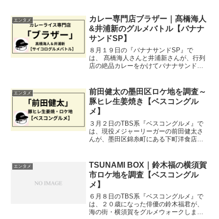
のドラマでは見られない、宇梶さんの素
の姿に興味津々ですが、今回も番組の動
画予告を元に、一行のロケ地を調査して
カレー専門店ブラザー｜髙橋海人
エンタメ
いきたいと思います。
&井浦新のグルメバトル【バナナ
サンドSP】
８月１９日の『バナナサンドSP』で
は、 髙橋海人さんと井浦新さんが、行列
店の絶品カレーをかけてバナナサンドと
対決します。番組に登場する評判のカレ
ー店は、高田馬場にある『カレー専門店
ブラザー』さん。今回は、こちらのお店
前田健太の墨田区ロケ地を調査～
エンタメ
を紹介したいと思います。
豚ヒレ生姜焼き【ベスコングル
メ】
３月２日のTBS系『ベスコングルメ』で
は、現役メジャーリーガーの前田健太さ
んが、墨田区錦糸町にある下町洋食店
の、「豚ヒレ生姜焼き」を目指します。
いつものように今回も、途中の人気商店
街の絶品グルメと共に、ロケ地を調査し
TSUNAMI BOX｜鈴木福の横須賀
エンタメ
ていきたいと思います。
市ロケ地を調査【ベスコングル
メ】
６月８日のTBS系『ベスコングルメ』で
は、２０歳になった俳優の鈴木福君が、
海の街・横須賀をグルメウォークしま