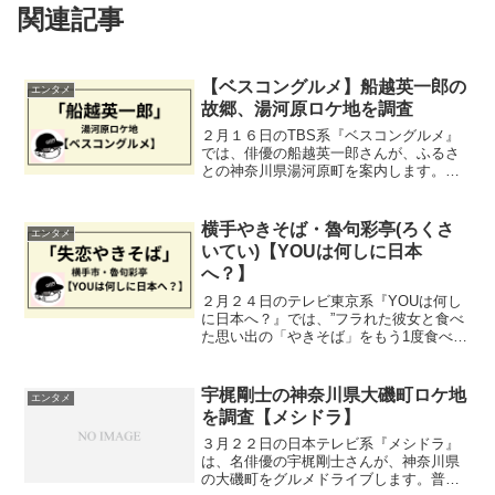
関連記事
【ベスコングルメ】船越英一郎の
エンタメ
故郷、湯河原ロケ地を調査
２月１６日のTBS系『ベスコングルメ』
では、俳優の船越英一郎さんが、ふるさ
との神奈川県湯河原町を案内します。今
回も、ゴールとなる地魚尽くしの極上定
食から、予告動画に映った㊙グルメなど
を紹介していきたいと思います。
横手やきそば・魯句彩亭(ろくさ
エンタメ
いてい)【YOUは何しに日本
へ？】
２月２４日のテレビ東京系『YOUは何し
に日本へ？』では、”フラれた彼女と食べ
た思い出の「やきそば」をもう1度食べた
い” YOUが登場！秋田県横手市で、やき
そばの名店を探します。今回は、YOUの
思い出の地となった、こちらのお店を紹
宇梶剛士の神奈川県大磯町ロケ地
エンタメ
介します。
を調査【メシドラ】
３月２２日の日本テレビ系『メシドラ』
は、名俳優の宇梶剛士さんが、神奈川県
の大磯町をグルメドライブします。普段