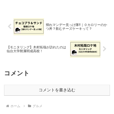
す。目指すは、肉厚ステーキがたっぷり
のった極上ビーフカレー。今回も道中の
絶品グルメと共に、ロケ地を探っていき
たいと思います。
帰れマンデー見っけ隊‼｜０カロリーのか
つ丼？飲むチーズケーキって？
【モニタリング】木村拓哉が訪れたのは
仙台大学附属明成高校！
コメント
コメントを書き込む
ホーム
グルメ