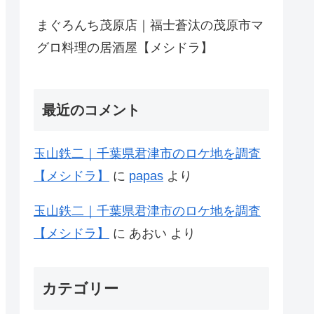
まぐろんち茂原店｜福士蒼汰の茂原市マ
グロ料理の居酒屋【メシドラ】
最近のコメント
玉山鉄二｜千葉県君津市のロケ地を調査
【メシドラ】
に
papas
より
玉山鉄二｜千葉県君津市のロケ地を調査
【メシドラ】
に
あおい
より
カテゴリー