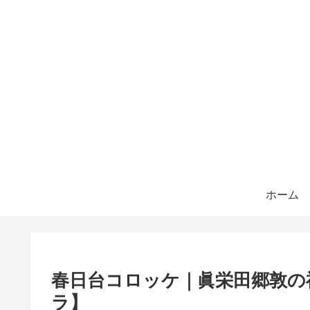
ホーム
春日台コロッケ｜眞栄田郷敦の
ラ】