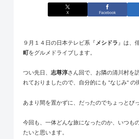
X
Facebook
９月１４日の日本テレビ系『
メシドラ
』は、
町
をグルメドライブします。
つい先日、
志尊淳
さん回で、お隣の清川村を
れておりましたので、自分的にも ”なじみ” 
あまり間を置かずに、だったのでちょっとび
今回も、一体どんな旅になったのか、いつも
たいと思います。