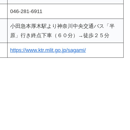
046-281-6911
小田急本厚木駅より神奈川中央交通バス「半
原」行き終点下車（６０分）→徒歩２５分
https://www.ktr.mlit.go.jp/sagami/