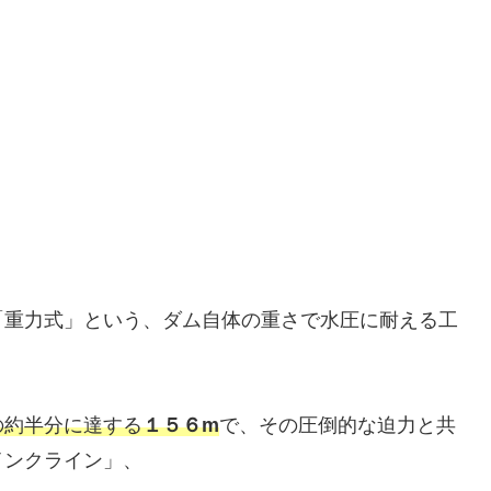
「重力式」という、ダム自体の重さで水圧に耐える工
の約半分に達する
１５６m
で、その圧倒的な迫力と共
インクライン」、