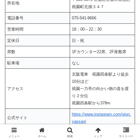
所在地
祇園町北側３４７
電話番号
075-541-9666
営業時間
18：00～22：30
定休日
日・祝
席数
1Fカウンター22席、2F座敷席
駐車場
なし
京阪電車 祇園四条駅より徒歩
10分ほど
アクセス
祇園一力亭の向かい側の道を渡
り２分位
祇園四条駅から378m
https://www.instagram.com/gion.
公式サイト
yassan/
メニュー
ホーム
検索
トップ
サイドバー