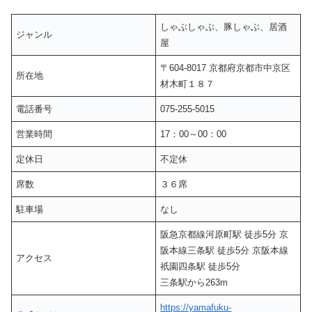
しゃぶしゃぶ、豚しゃぶ、居酒
ジャンル
屋
〒604-8017 京都府京都市中京区
所在地
材木町１８７
電話番号
075-255-5015
営業時間
17：00～00：00
定休日
不定休
席数
３６席
駐車場
なし
阪急京都線河原町駅 徒歩5分 京
阪本線三条駅 徒歩5分 京阪本線
アクセス
祇園四条駅 徒歩5分
三条駅から263m
https://yamafuku-