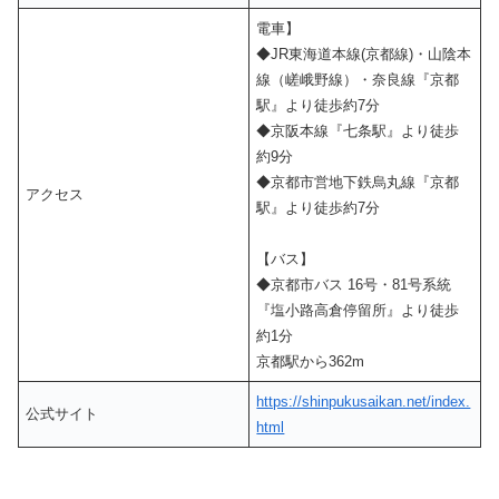
電車】
◆JR東海道本線(京都線)・山陰本
線（嵯峨野線）・奈良線『京都
駅』より徒歩約7分
◆京阪本線『七条駅』より徒歩
約9分
◆京都市営地下鉄烏丸線『京都
アクセス
駅』より徒歩約7分
【バス】
◆京都市バス 16号・81号系統
『塩小路高倉停留所』より徒歩
約1分
京都駅から362m
https://shinpukusaikan.net/index.
公式サイト
html