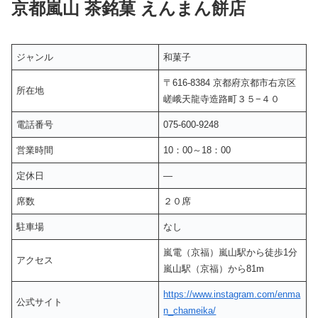
京都嵐山 茶銘菓 えんまん餅店
ジャンル
和菓子
〒616-8384 京都府京都市右京区
所在地
嵯峨天龍寺造路町３５−４０
電話番号
075-600-9248
営業時間
10：00～18：00
定休日
―
席数
２０席
駐車場
なし
嵐電（京福）嵐山駅から徒歩1分
アクセス
嵐山駅（京福）から81m
https://www.instagram.com/enma
公式サイト
n_chameika/