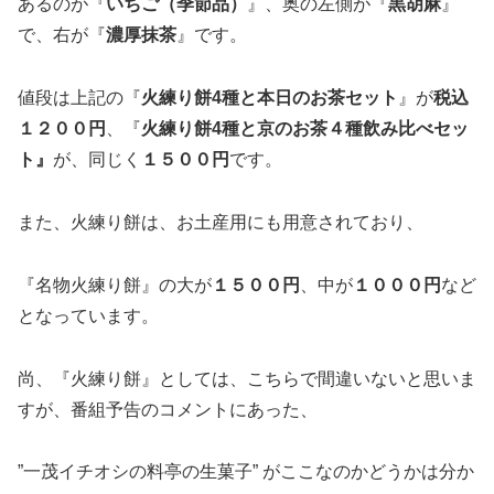
あるのが『
いちご（季節品）
』、奥の左側が『
黒胡麻
』
で、右が『
濃厚抹茶
』です。
値段は上記の『
火練り餅4種と本日のお茶セット
』が
税込
１２００円
、『
火練り餅4種と京のお茶４種飲み比べセッ
ト』
が、同じく
１５００円
です。
また、火練り餅は、お土産用にも用意されており、
『名物火練り餅』の大が
１５００円
、中が
１０００円
など
となっています。
尚、『火練り餅』としては、こちらで間違いないと思いま
すが、番組予告のコメントにあった、
”一茂イチオシの料亭の生菓子” がここなのかどうかは分か