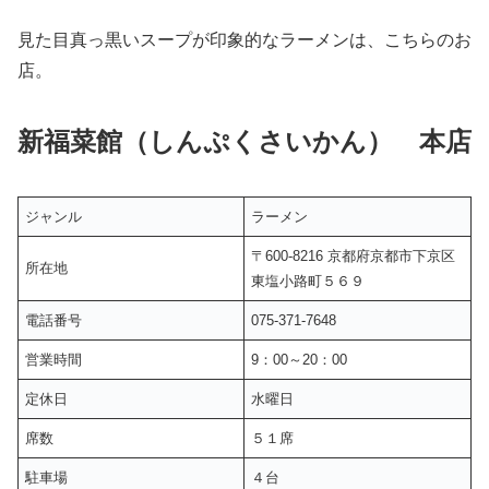
見た目真っ黒いスープが印象的なラーメンは、こちらのお
店。
新福菜館（しんぷくさいかん
）
本店
ジャンル
ラーメン
〒600-8216 京都府京都市下京区
所在地
東塩小路町５６９
電話番号
075-371-7648
営業時間
9：00～20：00
定休日
水曜日
席数
５１席
駐車場
４台