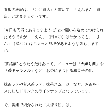
看板の表記は、『〇〇餅店』と書いて、『えんまん 餅
店』と読ませるそうです。
”今日も円満でありますように” との願いを込めてつけられ
たそうですが、「えん」（円＝〇）は分かっても、「ま
ん」（満≠〇）はちょっと無理があるような気もします
ね。
”茶銘菓” とうたうだけあって、メニューは『
火練り餅
』や
『
茶キャラメル
』など、お茶にまつわる和菓子の他、
抹茶ラテや玄米茶ラテ、抹茶スムージーなど、お茶をベー
スにしたドリンクのラインナップとなっています。
で、番組で紹介された『火練り餅』は、