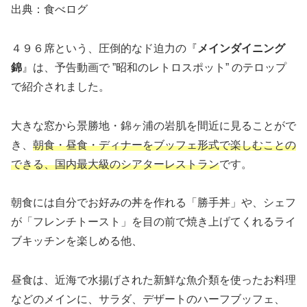
出典：食べログ
４９６席という、圧倒的なド迫力の『
メインダイニング
錦
』は、予告動画で ”昭和のレトロスポット” のテロップ
で紹介されました。
大きな窓から景勝地・錦ヶ浦の岩肌を間近に見ることがで
き、
朝食・昼食・ディナーをブッフェ形式で楽しむことの
できる、国内最大級のシアターレストラン
です。
朝食には自分でお好みの丼を作れる「勝手丼」や、シェフ
が「フレンチトースト」を目の前で焼き上げてくれるライ
ブキッチンを楽しめる他、
昼食は、近海で水揚げされた新鮮な魚介類を使ったお料理
などのメインに、サラダ、デザートのハーフブッフェ、