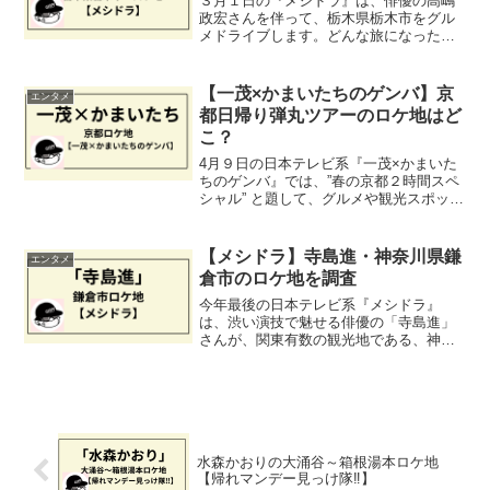
３月１日の『メシドラ』は、俳優の高嶋
政宏さんを伴って、栃木県栃木市をグル
メドライブします。どんな旅になったの
か、気になるところですが、今回もま
た、いつものように番組予告や動画など
から、訪問地を探ってみたいと思いま
【一茂×かまいたちのゲンバ】京
エンタメ
す。
都日帰り弾丸ツアーのロケ地はど
こ？
4月９日の日本テレビ系『一茂×かまいた
ちのゲンバ』では、”春の京都２時間スペ
シャル” と題して、グルメや観光スポット
など、１日で１０か所を巡ったそうで
す。無茶な企画に思えますが、今回もい
つものように動画を頼りにロケ地を探っ
【メシドラ】寺島進・神奈川県鎌
エンタメ
てみたいと思います。
倉市のロケ地を調査
今年最後の日本テレビ系『メシドラ』
は、渋い演技で魅せる俳優の「寺島進」
さんが、関東有数の観光地である、神奈
川県の鎌倉市にグルメドライブ。一体ど
んな旅になったのか、今回もまた、番組
予告や動画を頼りに探っていきたいと思
います。
水森かおりの大涌谷～箱根湯本ロケ地
【帰れマンデー見っけ隊‼】