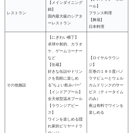
【メインダイニング
ール】
錦】
レストラン
フランス料理
国内最大級のシアタ
【舞扇】
ーレストラン
日本料理
【にぎわい横丁】
卓球や射的、カラオ
ケ、ゲームコーナー
など
【ロイヤルラウン
【缶蔵】
ジ】
好きな缶詰やドリン
圧巻の１８０度パノ
クを気軽に楽しめ
ラマビューとウェル
その他施設
る”ちょい飲みバー”
カムドリンクのサー
【インドアプール】
ビス（ティータイム
全天候型温水プール
のみ）
【ラウンジアビー
夜は有料でワインを
ス】
楽しめる
ワインを楽しめる隠
れ家的ビリヤードラ
ウンジ