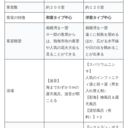
客室数
約２００室
約１２０室
客室の特徴
和室タイプ中心
洋室タイプ中心
相模湾を一望
相模湾を一望
※一部の客席から
遠くに初島を望める
客室眺望
は、熱海市街の夜景
ほか、広がる水平線
や人気の花火大会も
や日の出を眺めるこ
見ることができる
とが出来る
【スパリウムニシ
キ】
人気のインフィニテ
【波音】
ィ湯と段々湯（男女
海までわずか５mの
浴場
入れ替え制）
露天風呂。波音が聞
【彩海】檜風呂＆露
こえる
天風呂
【貸切風呂（有
料）】×２
【レストラン・ボヌ