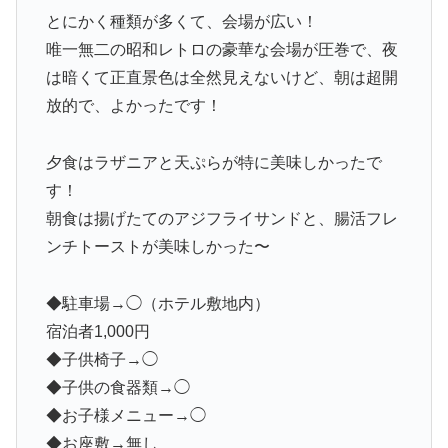
とにかく種類が多くて、会場が広い！
唯一無二の昭和レトロの豪華な会場が圧巻で、夜
は暗くて正直景色は全然見えないけど、朝は超開
放的で、よかったです！
夕食はラザニアと天ぷらが特に美味しかったで
す！
朝食は揚げたてのアジフライサンドと、腸活フレ
ンチトーストが美味しかった〜
◆駐車場→◯（ホテル敷地内）
宿泊者1,000円
◆子供椅子→◯
◆子供の食器類→◯
◆お子様メニュー→◯
◆お座敷→無し