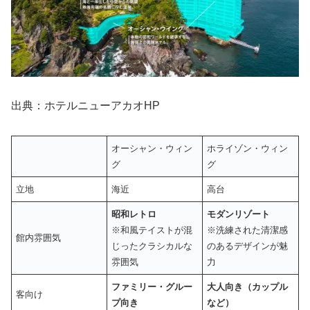
出典：ホテルニューアカオHP
オーシャン・ウィン
ホライゾン・ウィン
グ
グ
立地
海近
高台
昭和レトロ
モダンリゾート
※和風テイストが混
※洗練された清潔感
館内雰囲気
じったクラシカルな
のあるデザインが魅
雰囲気
力
ファミリー・グルー
大人向き（カップル
客向け
プ向き
など）