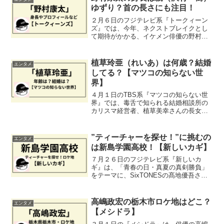
ゆずり？首の長さにも注目！
２月６日のフジテレビ系『トークィーン
ズ』では、今年、ネクストブレイクとし
て期待がかかる、イケメン俳優の野村康
太さんが登場します！今回は、そんな野
村康太さんのプロフィールなどについ
て、紹介かたがた考察していきたいと思
植草玲亜（れいあ）は何歳？結婚
エンタメ
います。
してる？【マツコの知らない世
界】
４月１日のTBS系『マツコの知らない世
界』では、毒舌で知られる結婚相談所の
カリスマ経営者、植草美幸さんの長女、
植草玲亜さんが登場。今回は、非公開と
している年齢と、植草玲亜さん自身が結
婚しているのか、という問題について調
”ティーチャーを探せ！”に挑むの
エンタメ
べてみました。
は新島学園高校！【新しいカギ】
７月２６日のフジテレビ系『新しいカ
ギ』は、「青春の日・真夏の真剣勝負」
をテーマに、SixTONESの髙地優吾さん
をゲストに迎え、”ティーチャーをさが
せ！”が行われます。舞台となるのは群馬
県の『新島学園高校』。今回はこちらの
高嶋政宏の栃木市ロケ地はどこ？
エンタメ
学校を紹介します。
【メシドラ】