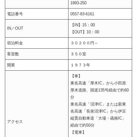
1993-250
電話番号
0557-83-6161
【IN】15：00
IN／OUT
【OUT】10：00
宿泊料金
３０２００円～
客室数
３５０室
開業
１９７３年
【車】
東名高速「厚木IC」から小田原
厚木道路、国道135号経由で約60
分
東名高速「沼津IC」または新東
名高速「長泉沼津IC」から伊豆
縦貫自動車道「大場・函南IC」
アクセス
経由で約50分
【電車】