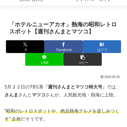
「ホテルニューアカオ」熱海の昭和レトロ
スポット【週刊さんまとマツコ】
X
Facebook
はてブ
LINE
コピー
2025.05.20
5月２２日のTBS系『
週刊さんまとマツコ特大号
』では、
さんま
さんと
マツコ
さんが、人気観光地・熱海に上陸。
”昭和のレトロスポットや、絶品熱海グルメを楽しみつく
す” 企画
だそうです。