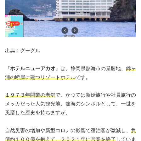
出典：グーグル
『
ホテルニューアカオ
』は、静岡県熱海市の景勝地、
錦ヶ
浦の断崖に建つリゾートホテル
です。
１９７３年開業の老舗
で、かつては新婚旅行や社員旅行の
メッカだった人気観光地、熱海のシンボルとして、一世を
風靡した歴史を持ちますが、
自然災害の増加や新型コロナの影響で宿泊客が激減し、
負
債約１００億を抱えて、２０２１年に営業を終了
していま